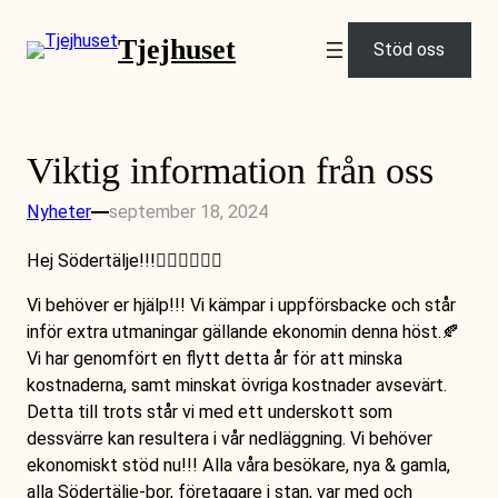
Tjejhuset
Stöd oss
Viktig information från oss
Nyheter
september 18, 2024
Hej Södertälje!!!🙋‍♀️🙋‍♀️🙋‍♀️
Vi behöver er hjälp!!! Vi kämpar i uppförsbacke och står
inför extra utmaningar gällande ekonomin denna höst.🍂
Vi har genomfört en flytt detta år för att minska
kostnaderna, samt minskat övriga kostnader avsevärt.
Detta till trots står vi med ett underskott som
dessvärre kan resultera i vår nedläggning. Vi behöver
ekonomiskt stöd nu!!! Alla våra besökare, nya & gamla,
alla Södertälje-bor, företagare i stan, var med och