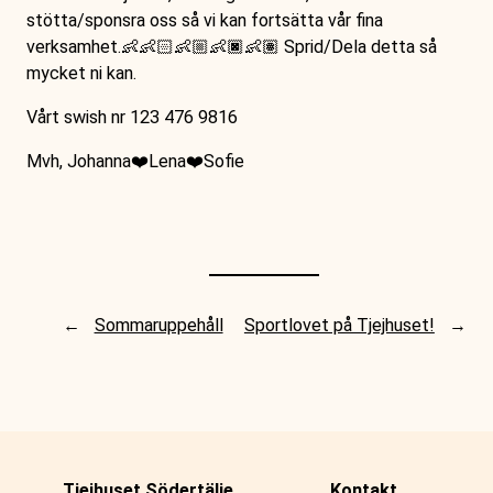
stötta/sponsra oss så vi kan fortsätta vår fina
verksamhet.👶👶🏻👶🏼👶🏿👶🏽 Sprid/Dela detta så
mycket ni kan.
Vårt swish nr 123 476 9816
Mvh, Johanna❤️Lena❤️Sofie
←
Sommaruppehåll
Sportlovet på Tjejhuset!
→
Tjejhuset Södertälje
Kontakt