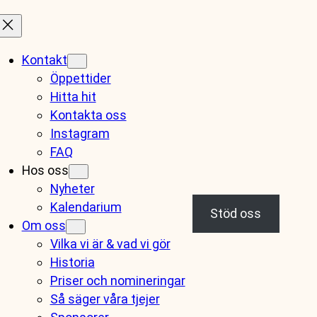
Kontakt
Öppettider
Hitta hit
Kontakta oss
Instagram
FAQ
Hos oss
Nyheter
Kalendarium
Stöd oss
Om oss
Vilka vi är & vad vi gör
Historia
Priser och nomineringar
Så säger våra tjejer