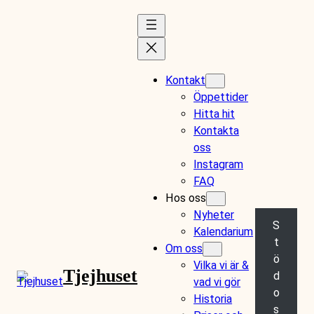
Kontakt
Öppettider
Hitta hit
Kontakta
oss
Instagram
FAQ
Hos oss
Nyheter
S
Kalendarium
t
Om oss
ö
Vilka vi är &
Tjejhuset
d
vad vi gör
o
Historia
s