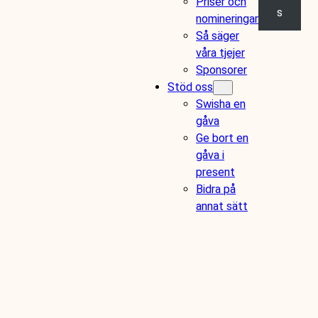
Priser och
s
nomineringar
Så säger
våra tjejer
Sponsorer
Stöd oss
Swisha en
gåva
Ge bort en
gåva i
present
Bidra på
annat sätt