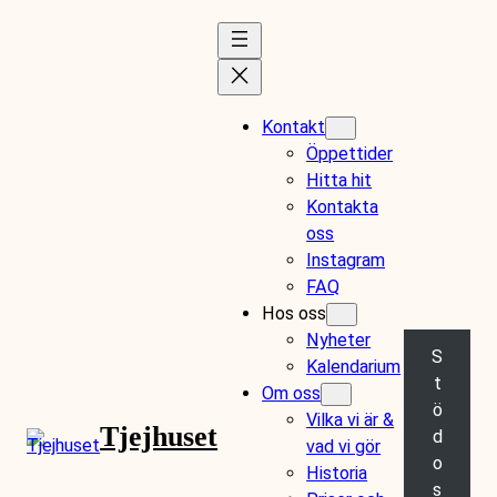
Kontakt
Öppettider
Hitta hit
Kontakta
oss
Instagram
FAQ
Hos oss
Nyheter
S
Kalendarium
t
Om oss
ö
Vilka vi är &
Tjejhuset
d
vad vi gör
o
Historia
s