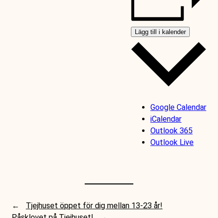
Lägg till i kalender
Google Calendar
iCalendar
Outlook 365
Outlook Live
←
Tjejhuset öppet för dig mellan 13-23 år!
Påsklovet på Tjejhuset!
→