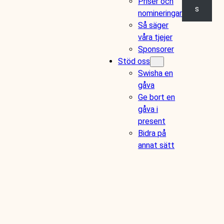
Priser och
s
nomineringar
Så säger
våra tjejer
Sponsorer
Stöd oss
Swisha en
gåva
Ge bort en
gåva i
present
Bidra på
annat sätt